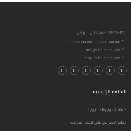
MH26+PV4 ظهرة لبن، الرياض
966501380380 - 966502380380
info@afaq-alelm.com
https://afaq-alelm.com
القائمة الرئيسية
وثيقة الادوار والمسؤوليات
الكادر الاشرافي على البيئة التدريبية