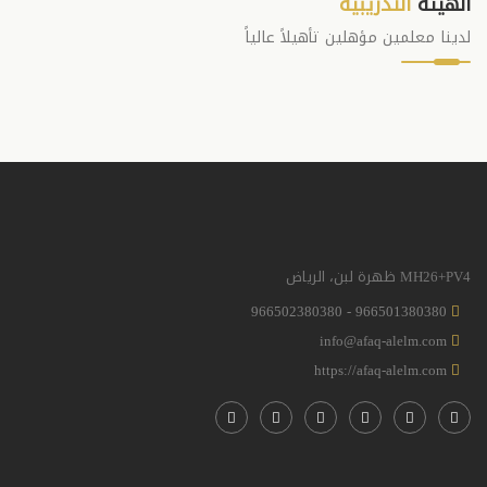
الهيئة
التدريبية
لدينا معلمين مؤهلين تأهيلاً عالياً
MH26+PV4 ظهرة لبن، الرياض
966501380380 - 966502380380
info@afaq-alelm.com
https://afaq-alelm.com