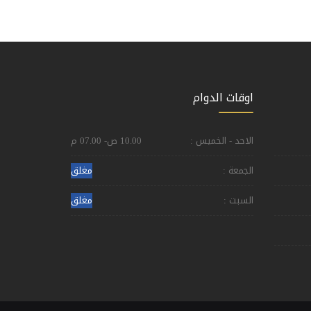
اوقات الدوام
الاحد - الخميس :
10.00 ص- 07.00 م
الجمعة :
مغلق
السبت :
مغلق