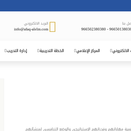
صل بنا
البريد الالكتروني
info@afaq-alelm.com
966501380380 - 96650238
 الالكتروني
المركز الإعلامي
الخطة التدريبية
إدارة التدريب
نمية مهاراتهم وقدراتهم الإستراتيجي والوضع التنافسي لمنشآتهم