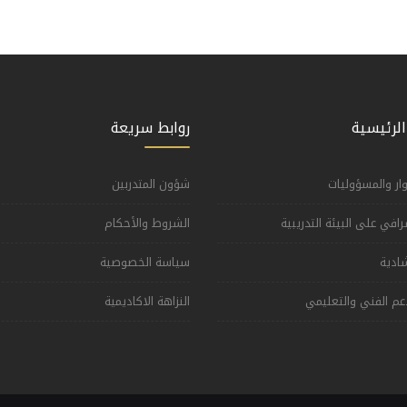
الرئيسية
روابط سريعة
وار والمسؤوليات
شؤون المتدربين
شرافي على البيئة التدريبية
الشروط والأحكام
شادية
سياسة الخصوصية
عم الفني والتعليمي
النزاهة الاكاديمية