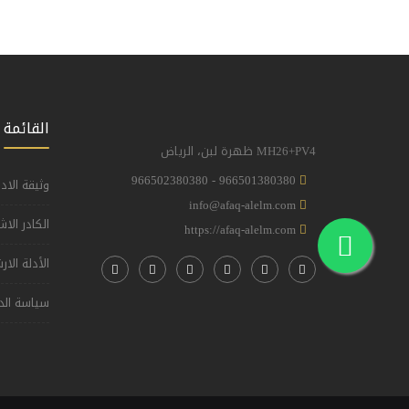
القائمة 
MH26+PV4 ظهرة لبن، الرياض
966501380380 - 966502380380
وثيقة الاد
info@afaq-alelm.com
الكادر الا
https://afaq-alelm.com
الأدلة الار
سياسة الد