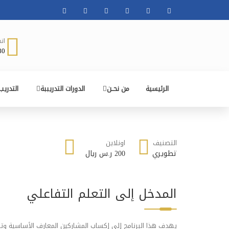
ات
0380
الرئيسية
من نحــن
الدورات التدريببة
التدريب
التصنيف
اونلاين
تطويري
200 ر.س ريال
المدخل إلى التعلم التفاعلي
يهدف هذا البرنامج إلى إكساب المشاركين المعارف الأساسية وت