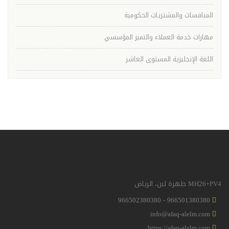
المنافسات والمشتريات الحكومية
مهارات خدمة العملاء والتميز المؤسسي
اللغة الإنجليزية المستوى العاشر
MH26+PV4 ظهرة لبن، الرياض
966501380380 - 966502380380
info@afaq-alelm.com
https://afaq-alelm.com