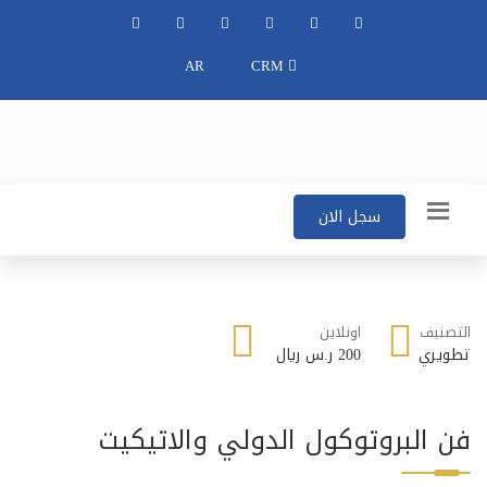
AR
CRM
سجل الان
التصنيف
اونلاين
تطويري
200 ر.س ريال
فن البروتوكول الدولي والاتيكيت