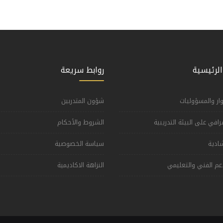
الرئيسية
روابط سريعة
وار والمسؤوليات
شؤون المتدربين
شرافي على البيئة التدريبية
الشروط والأحكام
شادية
سياسة الخصوصية
عم الفني والتعليمي
النزاهة الاكاديمية