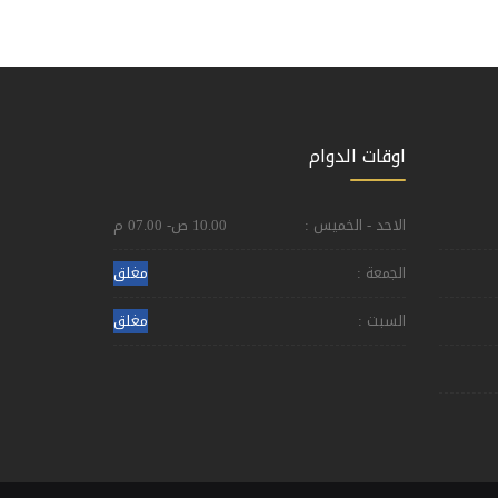
اوقات الدوام
الاحد - الخميس :
10.00 ص- 07.00 م
الجمعة :
مغلق
السبت :
مغلق