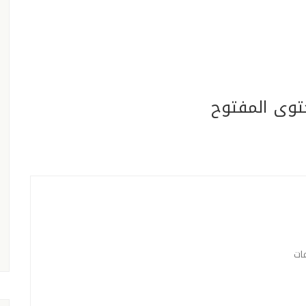
توى المفتوح
عات