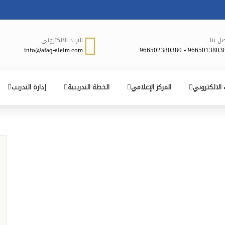
صل بنا
البريد الالكتروني
info@afaq-alelm.com
966501380380 - 96650238
 الالكتروني
المركز الإعلامي
الخطة التدريبية
إدارة التدريب